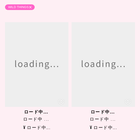
WILD THINGS
ロード中...
ロード中...
ロード中 ...
ロード中 ...
¥ ロード中...
¥ ロード中...