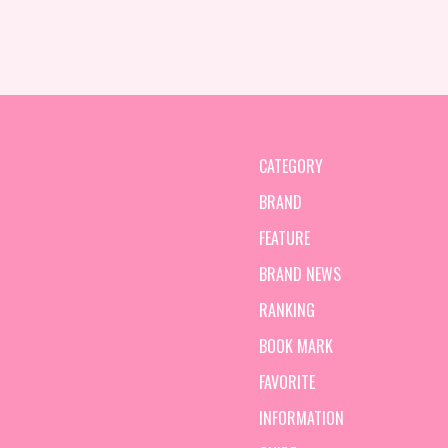
CATEGORY
BRAND
FEATURE
BRAND NEWS
RANKING
BOOK MARK
FAVORITE
INFORMATION