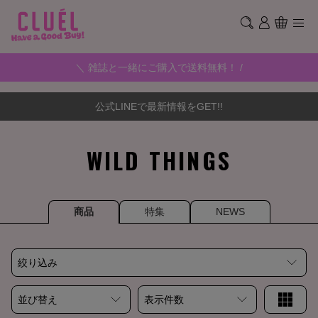
＼ 雑誌と一緒にご購入で送料無料！ /
公式LINEで最新情報をGET!!
WILD THINGS
商品
特集
NEWS
絞り込み
並び替え
表示件数