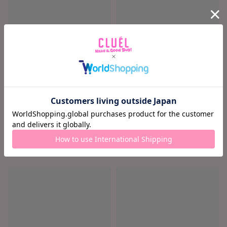
ロード中...
ロード中...
ロード中 ...
ロード中 ...
¥ ロード中...
¥ ロード中...