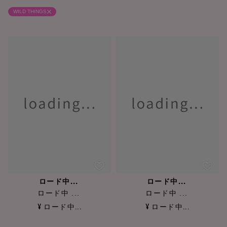
WILD THINGS
ロード中...
ロード中...
ロード中 ...
ロード中 ...
¥ ロード中...
¥ ロード中...