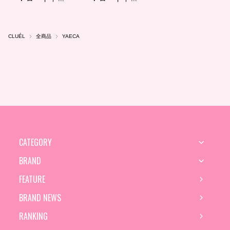
CLUÉL
全商品
YAECA
CATEGORY
BRAND
FEATURE
BRAND NEWS
RANKING