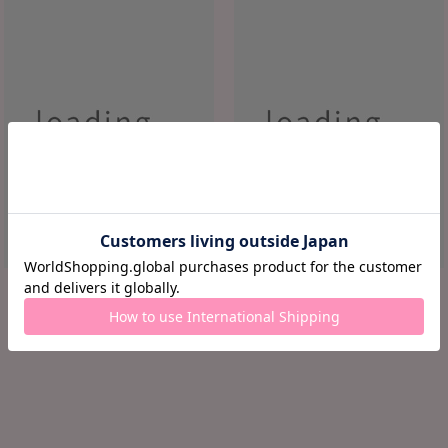
ロード中...
ロード中...
ロード中 ...
ロード中 ...
¥ ロード中...
¥ ロード中...