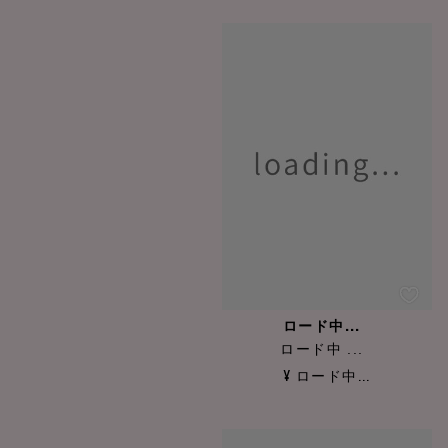
ロード中...
ロード中 ...
¥ ロード中...