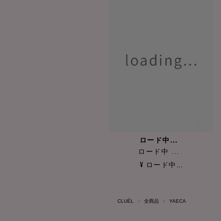
ロード中...
ロード中 ...
¥ ロード中...
CLUÉL
全商品
YAECA