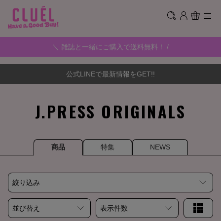
＼ 雑誌と一緒にご購入で送料無料！ /
公式LINEで最新情報をGET!!
J.PRESS ORIGINALS
商品
特集
NEWS
絞り込み
並び替え
表示件数