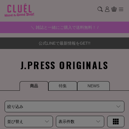
＼ 雑誌と一緒にご購入で送料無料！ /
公式LINEで最新情報をGET!!
J.PRESS ORIGINALS
商品
特集
NEWS
絞り込み
並び替え
表示件数