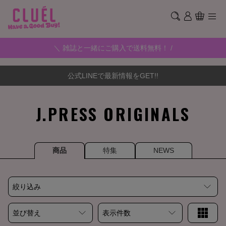
＼ 雑誌と一緒にご購入で送料無料！ /
公式LINEで最新情報をGET!!
J.PRESS ORIGINALS
商品
特集
NEWS
絞り込み
並び替え
表示件数