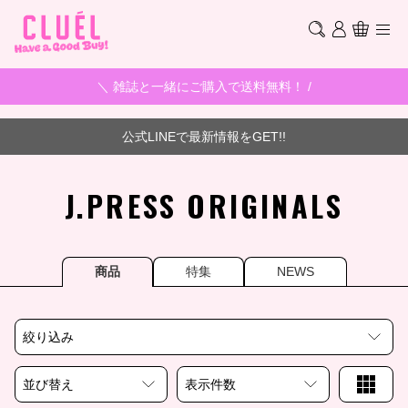
＼ 雑誌と一緒にご購入で送料無料！ /
公式LINEで最新情報をGET!!
J.PRESS ORIGINALS
商品
特集
NEWS
絞り込み
並び替え
表示件数