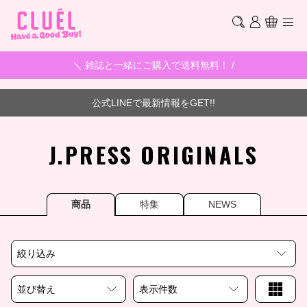
＼ 雑誌と一緒にご購入で送料無料！ /
公式LINEで最新情報をGET!!
J.PRESS ORIGINALS
商品
特集
NEWS
絞り込み
並び替え
表示件数