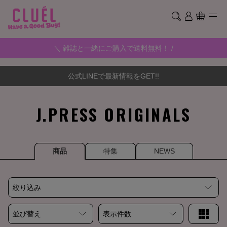
＼ 雑誌と一緒にご購入で送料無料！ /
公式LINEで最新情報をGET!!
J.PRESS ORIGINALS
商品
特集
NEWS
絞り込み
並び替え
表示件数