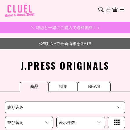
＼ 雑誌と一緒にご購入で送料無料！ /
公式LINEで最新情報をGET!!
J.PRESS ORIGINALS
商品
特集
NEWS
絞り込み
並び替え
表示件数