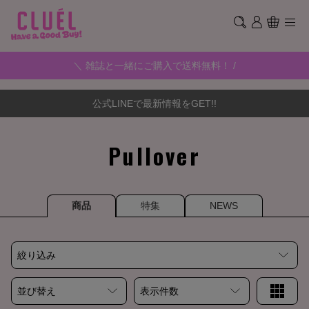
＼ 雑誌と一緒にご購入で送料無料！ /
公式LINEで最新情報をGET!!
Pullover
商品
特集
NEWS
絞り込み
並び替え
表示件数