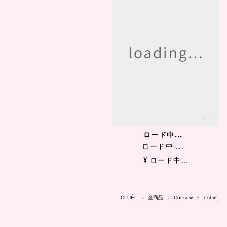
ロード中...
ロード中 ...
¥ ロード中...
CLUÉL
全商品
Cut-sew
T-shirt