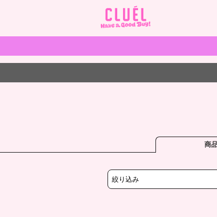
商
絞り込み