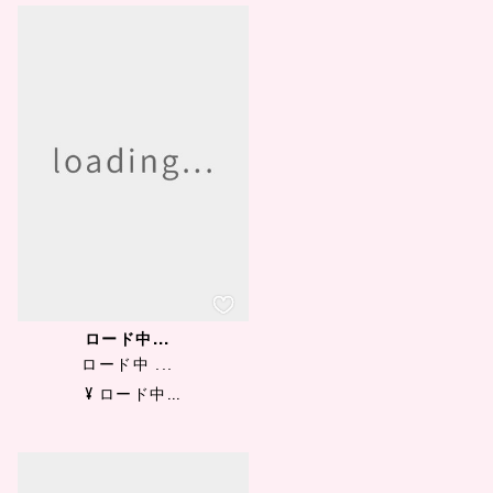
ロード中...
ロード中 ...
¥ ロード中...