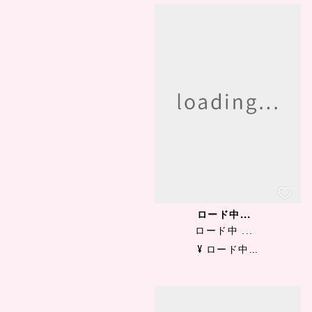
ロード中...
ロード中 ...
¥ ロード中...