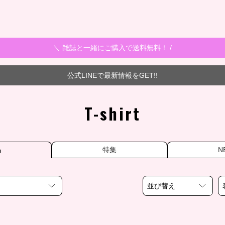
＼ 雑誌と一緒にご購入で送料無料！ /
公式LINEで最新情報をGET!!
T-shirt
品
特集
N
並び替え