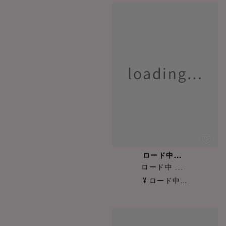
ロード中...
ロード中 ...
¥ ロード中...