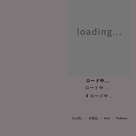
ロード中...
ロード中 ...
¥ ロード中...
CLUÉL
全商品
Knit
Pullover