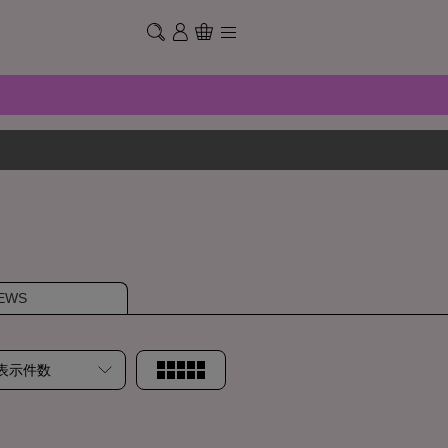
EWS
表示件数