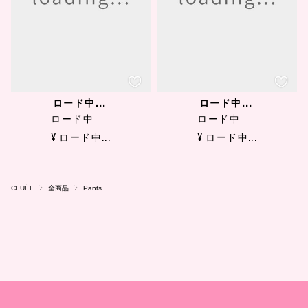
ロード中...
ロード中...
ロード中 ...
ロード中 ...
¥ ロード中...
¥ ロード中...
CLUÉL
全商品
Pants