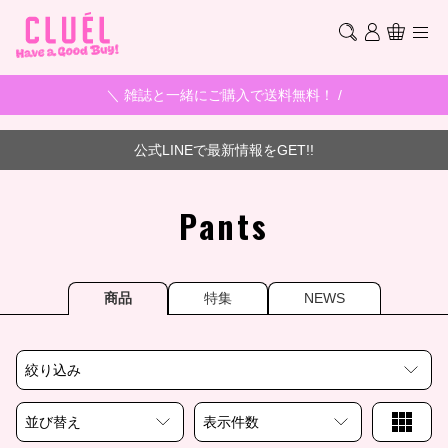
＼ 雑誌と一緒にご購入で送料無料！ /
公式LINEで最新情報をGET!!
Pants
商品
特集
NEWS
絞り込み
並び替え
表示件数