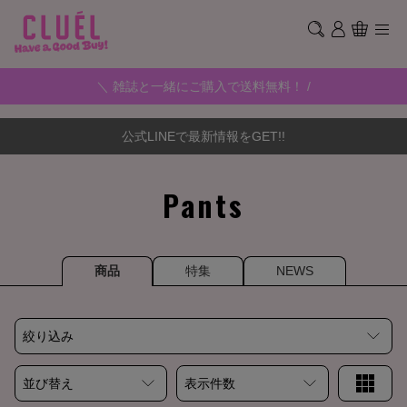
＼ 雑誌と一緒にご購入で送料無料！ /
公式LINEで最新情報をGET!!
Pants
商品
特集
NEWS
絞り込み
並び替え
表示件数