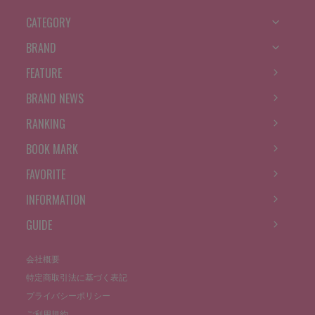
CATEGORY
BRAND
FEATURE
BRAND NEWS
RANKING
BOOK MARK
FAVORITE
INFORMATION
GUIDE
会社概要
特定商取引法に基づく表記
プライバシーポリシー
ご利用規約