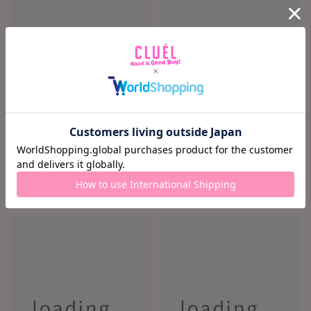
ロード中...
ロード中...
ロード中 ...
ロード中 ...
¥ ロード中...
¥ ロード中...