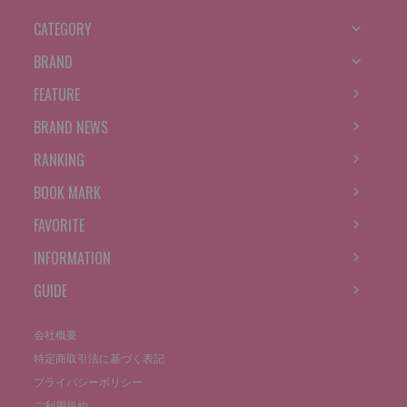
CATEGORY
BRAND
FEATURE
BRAND NEWS
RANKING
BOOK MARK
FAVORITE
INFORMATION
GUIDE
会社概要
特定商取引法に基づく表記
プライバシーポリシー
ご利用規約