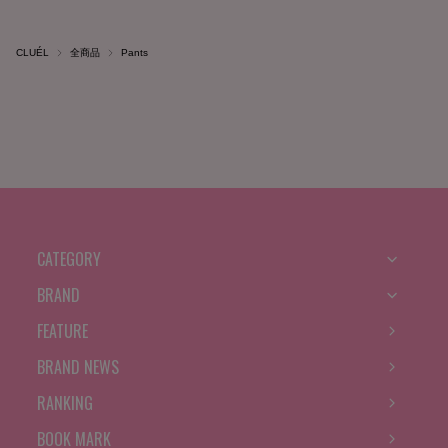
CLUÉL
全商品
Pants
CATEGORY
BRAND
FEATURE
BRAND NEWS
RANKING
BOOK MARK