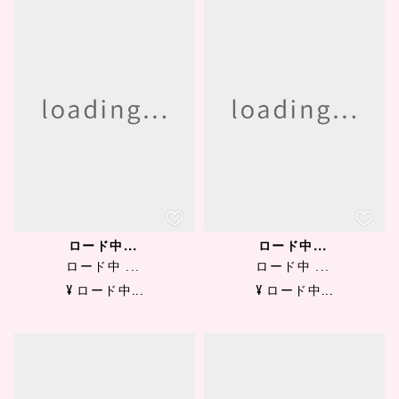
ロード中...
ロード中...
ロード中 ...
ロード中 ...
¥ ロード中...
¥ ロード中...