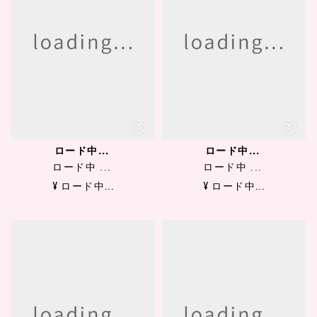
ロード中...
ロード中...
ロード中 ...
ロード中 ...
¥ ロード中...
¥ ロード中...