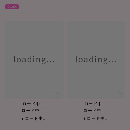
Coat
ロード中...
ロード中...
ロード中 ...
ロード中 ...
¥ ロード中...
¥ ロード中...