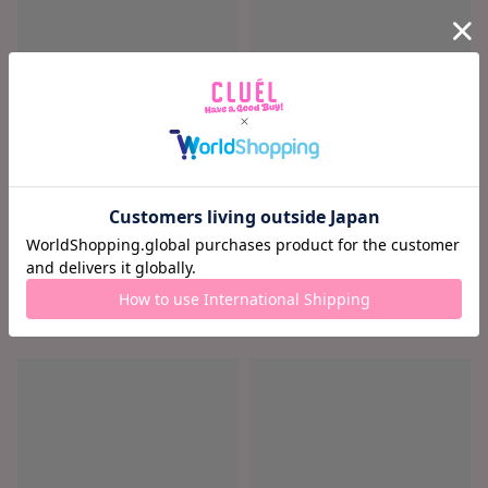
ロード中...
ロード中...
ロード中 ...
ロード中 ...
¥ ロード中...
¥ ロード中...