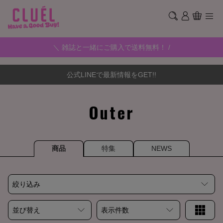
＼ 雑誌と一緒にご購入で送料無料！ /
公式LINEで最新情報をGET!!
Outer
商品
特集
NEWS
絞り込み
並び替え
表示件数