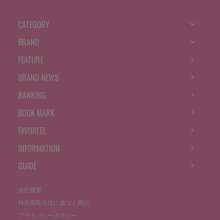
CATEGORY
BRAND
FEATURE
BRAND NEWS
RANKING
BOOK MARK
FAVORITE
INFORMATION
GUIDE
会社概要
特定商取引法に基づく表記
プライバシーポリシー