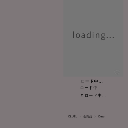
ロード中...
ロード中 ...
¥ ロード中...
CLUÉL
全商品
Outer