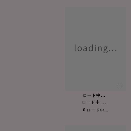
ロード中...
ロード中 ...
¥ ロード中...