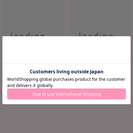
ロード中...
ロード中...
ロード中 ...
ロード中 ...
¥ ロード中...
¥ ロード中...