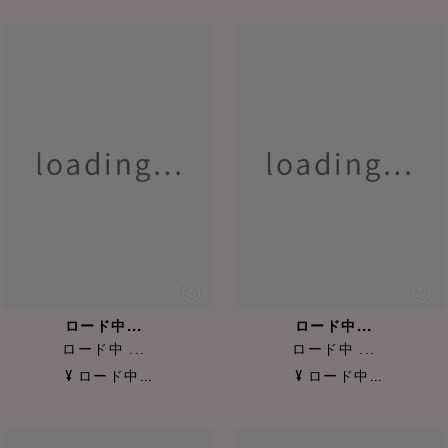
ロード中...
ロード中...
ロード中 ...
ロード中 ...
¥ ロード中...
¥ ロード中...