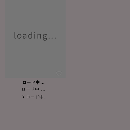
ロード中...
ロード中 ...
¥ ロード中...