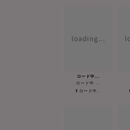
ロード中...
ロード中 ...
¥ ロード中...