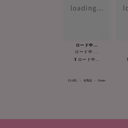
ロード中...
ロード中 ...
¥ ロード中...
CLUÉL
全商品
Outer