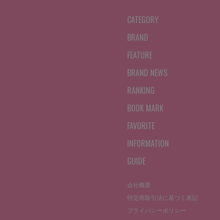
CATEGORY
BRAND
FEATURE
BRAND NEWS
RANKING
BOOK MARK
FAVORITE
INFORMATION
GUIDE
会社概要
特定商取引法に基づく表記
プライバシーポリシー