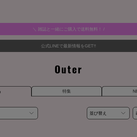
＼ 雑誌と一緒にご購入で送料無料！ /
公式LINEで最新情報をGET!!
Outer
品
特集
N
並び替え