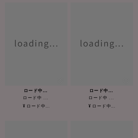
ロード中...
ロード中...
ロード中 ...
ロード中 ...
¥ ロード中...
¥ ロード中...