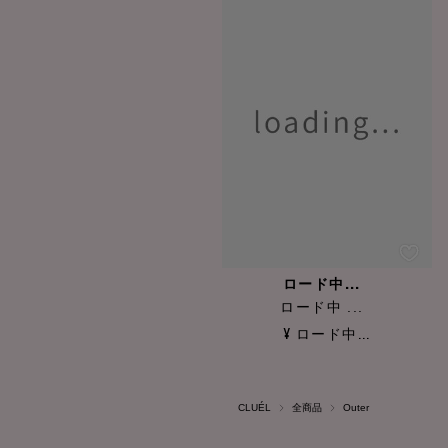
ロード中...
ロード中 ...
¥ ロード中...
CLUÉL
全商品
Outer