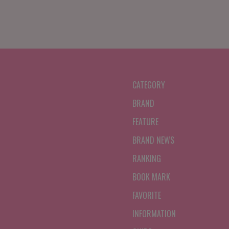
CATEGORY
BRAND
FEATURE
BRAND NEWS
RANKING
BOOK MARK
FAVORITE
INFORMATION