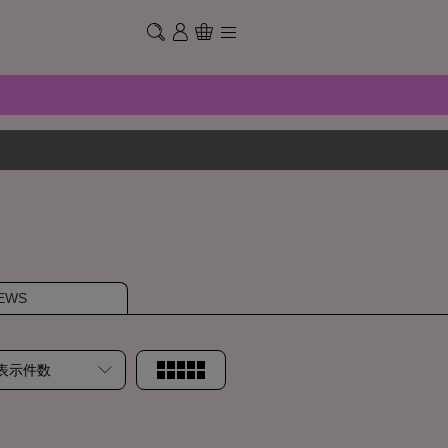
EWS
表示件数