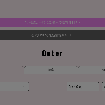
＼ 雑誌と一緒にご購入で送料無料！ /
公式LINEで最新情報をGET!!
Outer
品
特集
N
並び替え