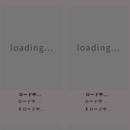
ロード中...
ロード中...
ロード中 ...
ロード中 ...
¥ ロード中...
¥ ロード中...