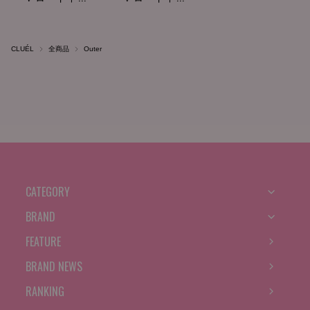
CLUÉL
全商品
Outer
CATEGORY
BRAND
FEATURE
BRAND NEWS
RANKING