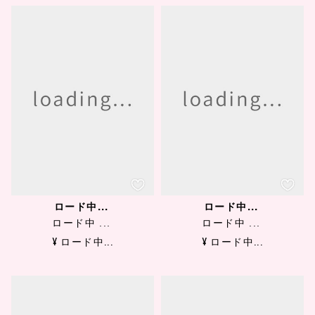
ロード中...
ロード中...
ロード中 ...
ロード中 ...
¥ ロード中...
¥ ロード中...