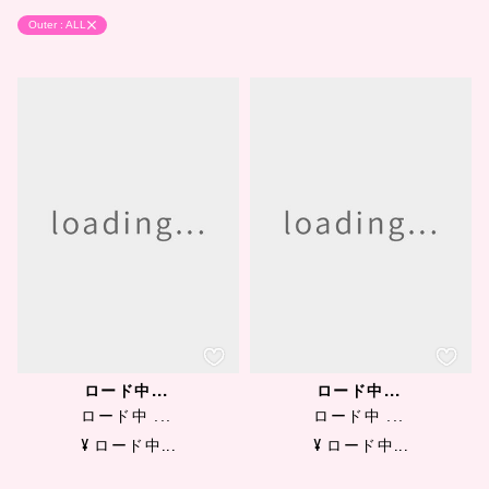
Outer : ALL
ロード中...
ロード中...
ロード中 ...
ロード中 ...
¥ ロード中...
¥ ロード中...