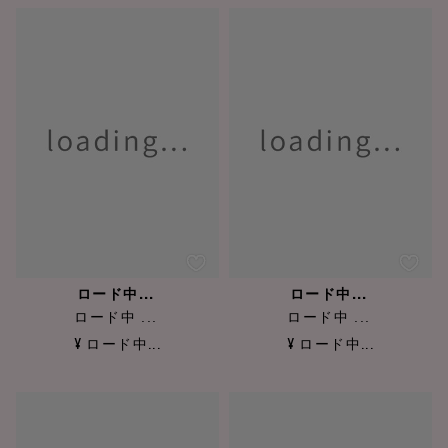
ロード中...
ロード中...
ロード中 ...
ロード中 ...
¥ ロード中...
¥ ロード中...