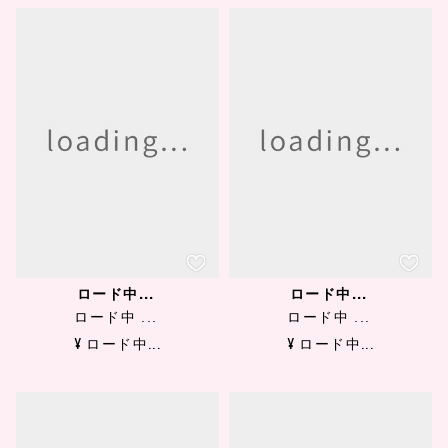
ロード中...
ロード中...
ロード中 ...
ロード中 ...
¥ ロード中...
¥ ロード中...