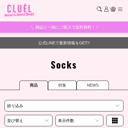
＼ 雑誌と一緒にご購入で送料無料！ /
公式LINEで最新情報をGET!!
Socks
商品
特集
NEWS
絞り込み
並び替え
表示件数