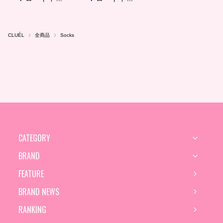
CLUÉL
全商品
Socks
CATEGORY
BRAND
FEATURE
BRAND NEWS
RANKING