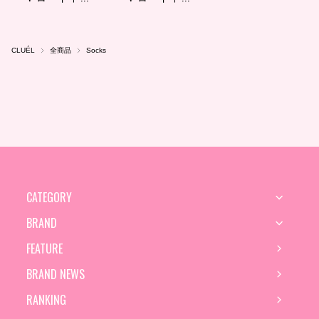
CLUÉL
全商品
Socks
CATEGORY
BRAND
FEATURE
BRAND NEWS
RANKING