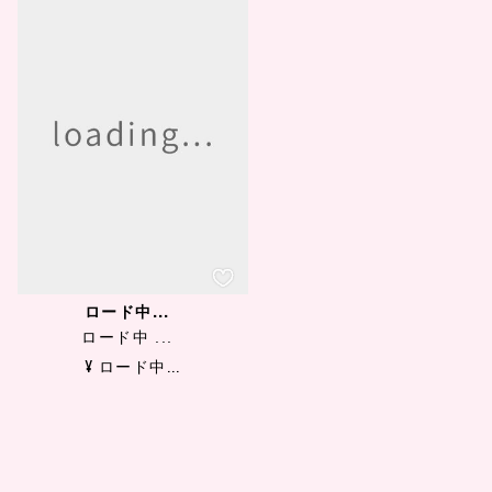
ロード中...
ロード中 ...
¥ ロード中...