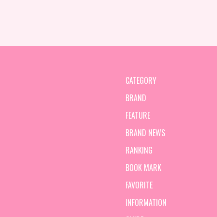
CATEGORY
BRAND
FEATURE
BRAND NEWS
RANKING
BOOK MARK
FAVORITE
INFORMATION