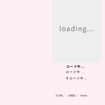
ロード中...
ロード中 ...
¥ ロード中...
CLUÉL
全商品
Socks