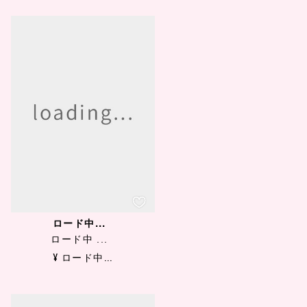
ロード中...
ロード中 ...
¥ ロード中...