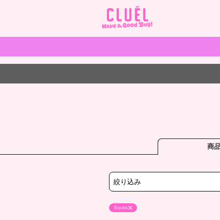
商
絞り込み
Socks