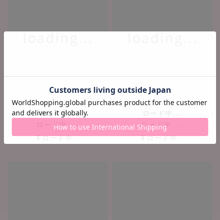
ロード中...
ロード中...
ロード中 ...
ロード中 ...
¥ ロード中...
¥ ロード中...