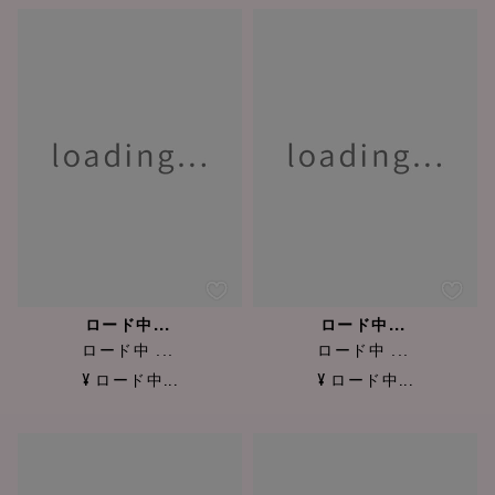
ロード中...
ロード中...
ロード中 ...
ロード中 ...
¥ ロード中...
¥ ロード中...