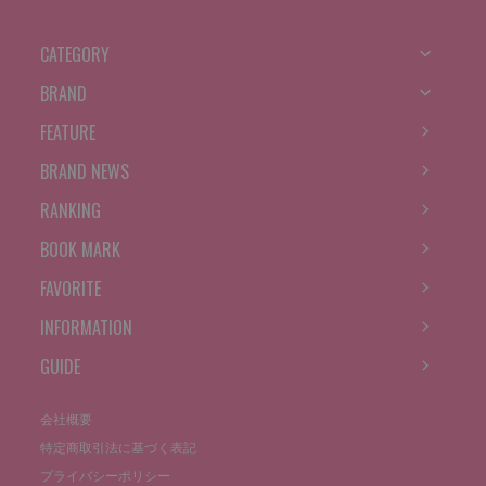
CATEGORY
BRAND
FEATURE
BRAND NEWS
RANKING
BOOK MARK
FAVORITE
INFORMATION
GUIDE
会社概要
特定商取引法に基づく表記
プライバシーポリシー