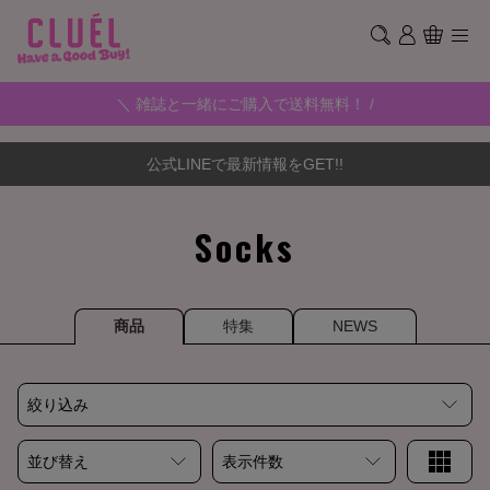
＼ 雑誌と一緒にご購入で送料無料！ /
公式LINEで最新情報をGET!!
Socks
商品
特集
NEWS
絞り込み
並び替え
表示件数