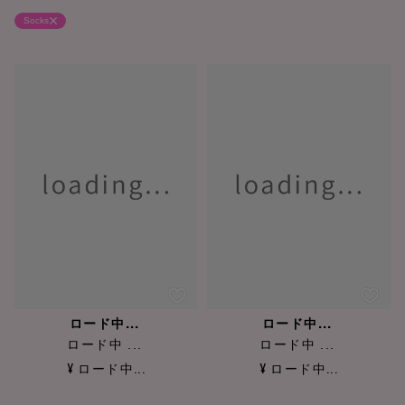
Socks
ロード中...
ロード中...
ロード中 ...
ロード中 ...
¥ ロード中...
¥ ロード中...