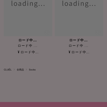
ロード中...
ロード中...
ロード中 ...
ロード中 ...
¥ ロード中...
¥ ロード中...
CLUÉL
全商品
Socks