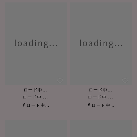
ロード中...
ロード中...
ロード中 ...
ロード中 ...
¥ ロード中...
¥ ロード中...