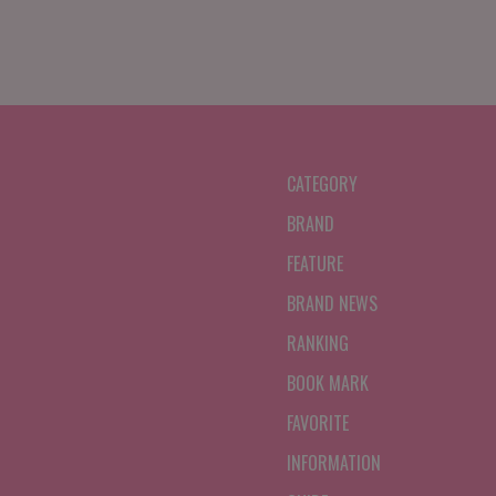
CATEGORY
BRAND
FEATURE
BRAND NEWS
RANKING
BOOK MARK
FAVORITE
INFORMATION