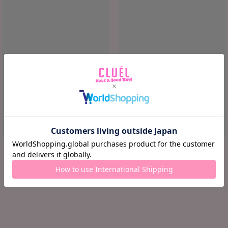
ロード中...
ロード中...
ロード中 ...
ロード中 ...
¥ ロード中...
¥ ロード中...