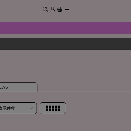
EWS
表示件数