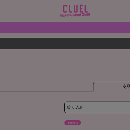
商
絞り込み
Socks