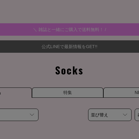
＼ 雑誌と一緒にご購入で送料無料！ /
公式LINEで最新情報をGET!!
Socks
品
特集
N
並び替え