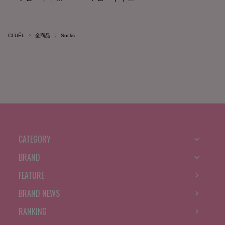
CLUÉL
全商品
Socks
CATEGORY
BRAND
FEATURE
BRAND NEWS
RANKING