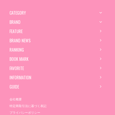
CATEGORY
BRAND
FEATURE
BRAND NEWS
RANKING
BOOK MARK
FAVORITE
INFORMATION
GUIDE
会社概要
特定商取引法に基づく表記
プライバシーポリシー