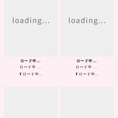
ロード中...
ロード中...
ロード中 ...
ロード中 ...
¥ ロード中...
¥ ロード中...