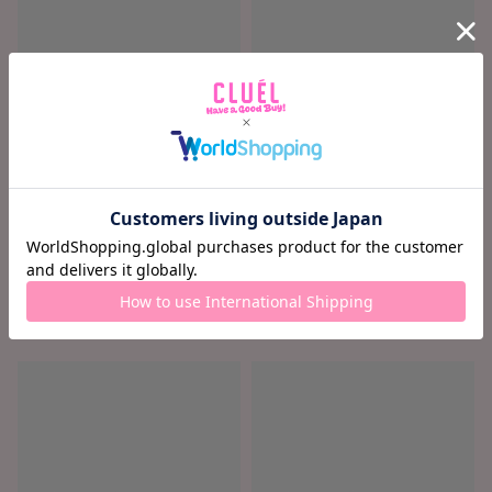
ロード中...
ロード中...
ロード中 ...
ロード中 ...
¥ ロード中...
¥ ロード中...