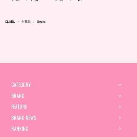
CLUÉL
全商品
Socks
CATEGORY
BRAND
FEATURE
BRAND NEWS
RANKING