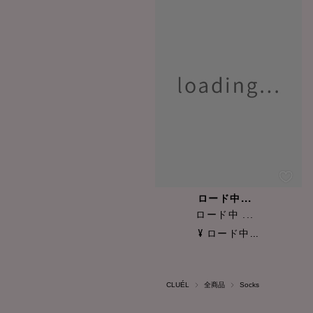
ロード中...
ロード中 ...
¥ ロード中...
CLUÉL
全商品
Socks