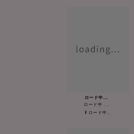
ロード中...
ロード中 ...
¥ ロード中...