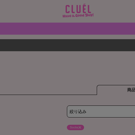
商
絞り込み
Socks