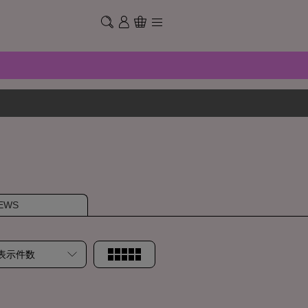
EWS
表示件数