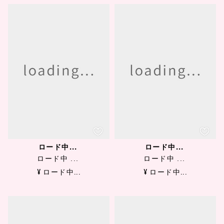
ロード中...
ロード中...
ロード中 ...
ロード中 ...
¥ ロード中...
¥ ロード中...