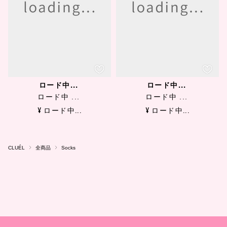
ロード中...
ロード中...
ロード中 ...
ロード中 ...
¥ ロード中...
¥ ロード中...
CLUÉL
全商品
Socks