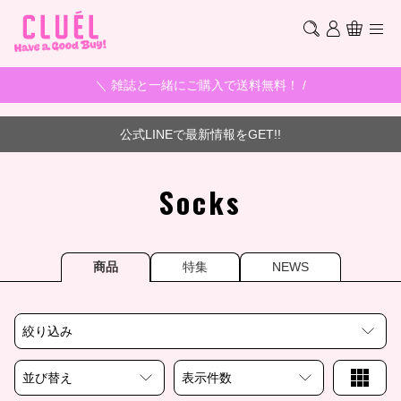
＼ 雑誌と一緒にご購入で送料無料！ /
公式LINEで最新情報をGET!!
Socks
商品
特集
NEWS
絞り込み
並び替え
表示件数