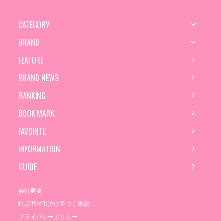
CATEGORY
BRAND
FEATURE
BRAND NEWS
RANKING
BOOK MARK
FAVORITE
INFORMATION
GUIDE
会社概要
特定商取引法に基づく表記
プライバシーポリシー