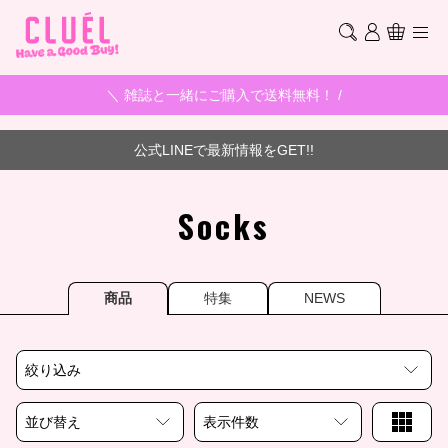
＼ 雑誌と一緒にご購入で送料無料！ /
公式LINEで最新情報をGET!!
Socks
商品
特集
NEWS
絞り込み
並び替え
表示件数