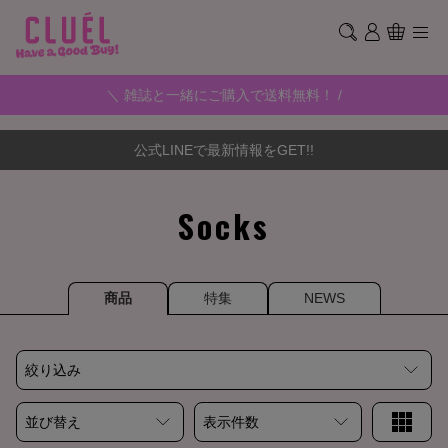
＼ 雑誌と一緒にご購入で送料無料！ /
公式LINEで最新情報をGET!!
Socks
商品
特集
NEWS
絞り込み
並び替え
表示件数