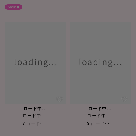
Socks
ロード中...
ロード中...
ロード中 ...
ロード中 ...
¥ ロード中...
¥ ロード中...