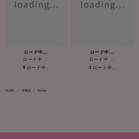
ロード中...
ロード中...
ロード中 ...
ロード中 ...
¥ ロード中...
¥ ロード中...
CLUÉL
全商品
Socks