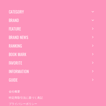
CATEGORY
BRAND
FEATURE
BRAND NEWS
RANKING
BOOK MARK
FAVORITE
INFORMATION
GUIDE
会社概要
特定商取引法に基づく表記
プライバシーポリシー