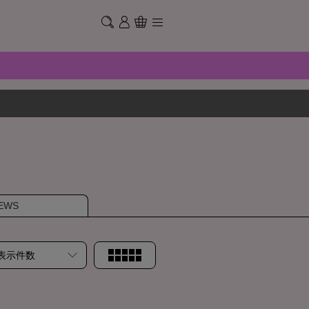
EWS
表示件数