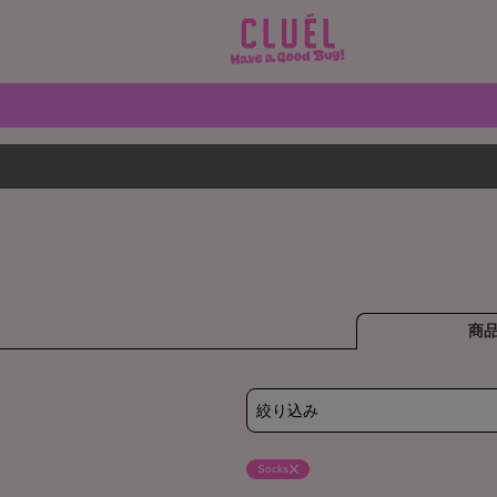
商
絞り込み
Socks