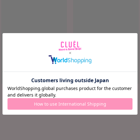
ロード中...
ロード中...
ロード中 ...
ロード中 ...
¥ ロード中...
¥ ロード中...