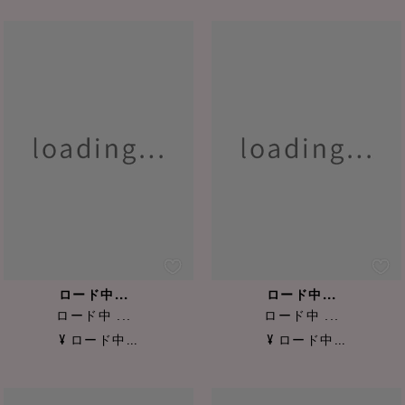
ロード中...
ロード中...
ロード中 ...
ロード中 ...
¥ ロード中...
¥ ロード中...