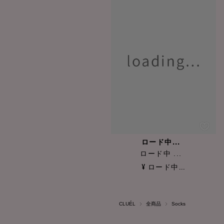
ロード中...
ロード中 ...
¥ ロード中...
CLUÉL
全商品
Socks