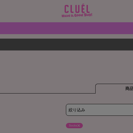
商
絞り込み
Socks