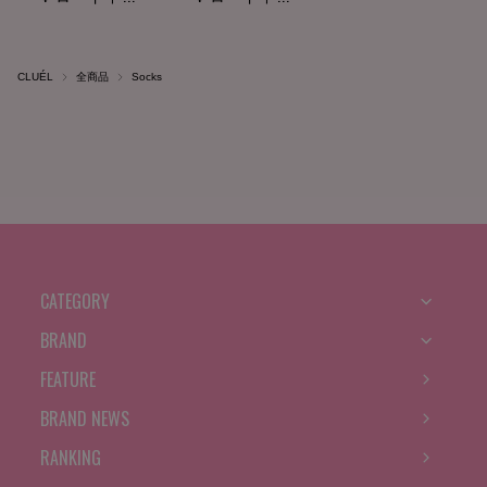
CLUÉL
全商品
Socks
CATEGORY
BRAND
FEATURE
BRAND NEWS
RANKING