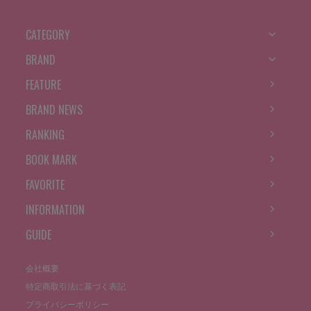
CATEGORY
BRAND
FEATURE
BRAND NEWS
RANKING
BOOK MARK
FAVORITE
INFORMATION
GUIDE
会社概要
特定商取引法に基づく表記
プライバシーポリシー